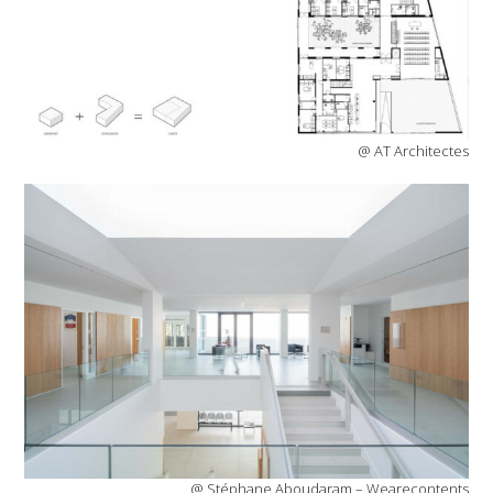
@ AT Architectes
@ Stéphane Aboudaram – Wearecontents