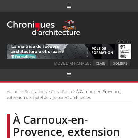
PUBLICITE
MODE D'AFFICHAGE :
CLAIR
SOMBRE
Accueil
>
Réalisations
>
C'est d'actu
> À Carnoux-en-Provence,
extension de l’hôtel de ville par AT architectes
À Carnoux-en-
Provence, extension