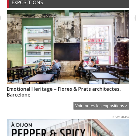
EXPOSITIONS
Emotional Heritage – Flores & Prats architectes,
Pa
Barcelone
Od
Voir toutes les expositions >
INFOMERCIAL