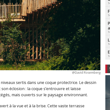
1
F
1
P
a
1
L
1
E
1
@David Rosemberg
niveaux sertis dans une coque protectrice. Le dessin
on éclosion : la coque s’entrouvre et laisse
otégés, mais ouverts sur le paysage environnant.
vert à la vue et à la brise. Cette vaste terrasse