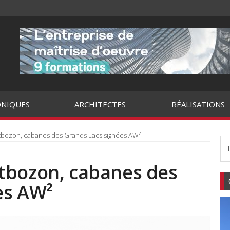
NIQUES
ARCHITECTES
RÉALISATIONS
tbozon, cabanes des Grands Lacs signées AW²
tbozon, cabanes des
es AW²