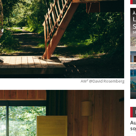
AW² @David Rosemberg
Au
so