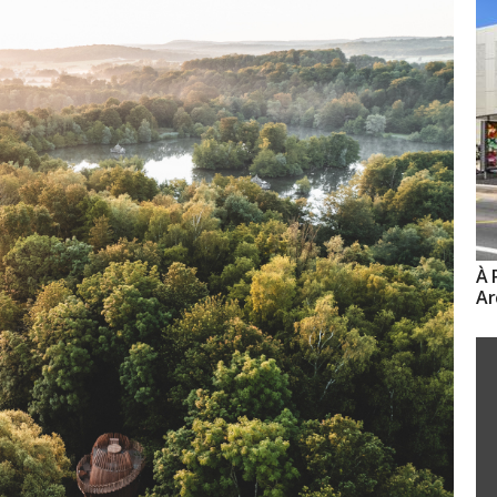
À 
Ar