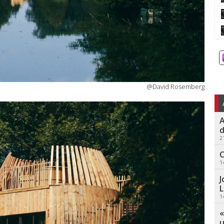
@David Rosemberg
A
d
2
C
1
J
L
1
«
u