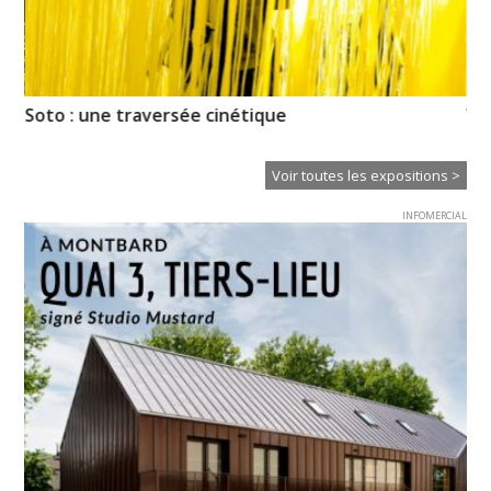
Soto : une traversée cinétique
Vo
pr
Voir toutes les expositions >
INFOMERCIAL