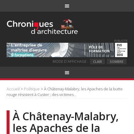
PUBLICITE
MODE D'AFFICHAGE :
CLAIR
SOMBRE
Accueil
>
Politique
> À Châtenay-Malabry, les Apaches de la butte
rouge résistent à Custer ; des victimes…
À Châtenay-Malabry,
les Apaches de la