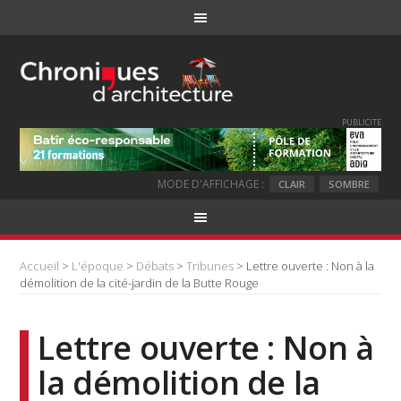
PUBLICITE
MODE D'AFFICHAGE :
CLAIR
SOMBRE
Accueil
>
L'époque
>
Débats
>
Tribunes
> Lettre ouverte : Non à la
démolition de la cité-jardin de la Butte Rouge
Lettre ouverte : Non à
la démolition de la