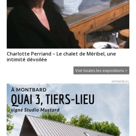
Il était une fois demain, Beauregard – Chris Morin-
«
Eitner
Voir toutes les expositions >
INFOMERCIAL