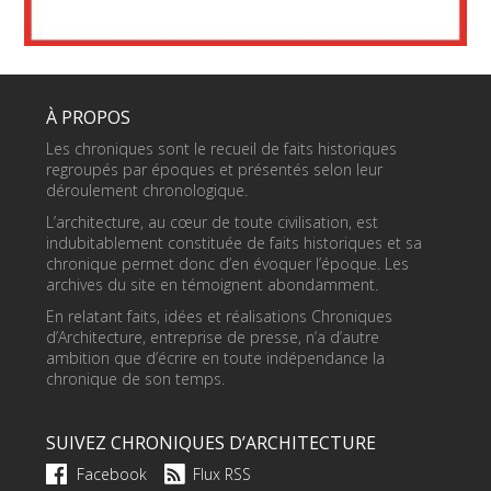
À PROPOS
Les chroniques sont le recueil de faits historiques
regroupés par époques et présentés selon leur
déroulement chronologique.
L’architecture, au cœur de toute civilisation, est
indubitablement constituée de faits historiques et sa
chronique permet donc d’en évoquer l’époque. Les
archives du site en témoignent abondamment.
En relatant faits, idées et réalisations Chroniques
d’Architecture, entreprise de presse, n’a d’autre
ambition que d’écrire en toute indépendance la
chronique de son temps.
SUIVEZ CHRONIQUES D’ARCHITECTURE
Facebook
Flux RSS