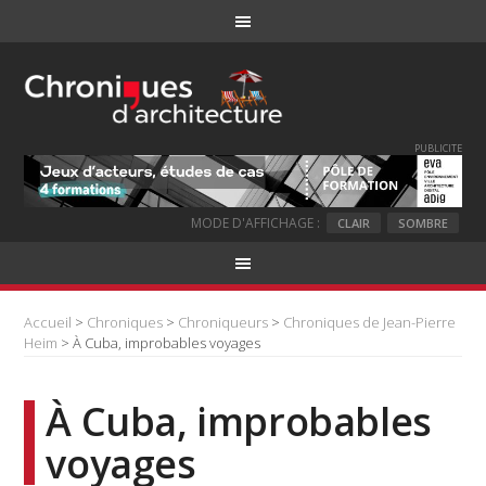
PUBLICITE
MODE D'AFFICHAGE :
CLAIR
SOMBRE
Accueil
>
Chroniques
>
Chroniqueurs
>
Chroniques de Jean-Pierre
Heim
> À Cuba, improbables voyages
À Cuba, improbables
voyages