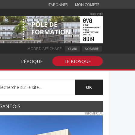
S’ABONNER
MON COMPTE
PUBLICITE
MODE D'AFFICHAGE :
CLAIR
SOMBRE
L’ÉPOQUE
LE KIOSQUE
GANTOIS
INFOMERCIAL