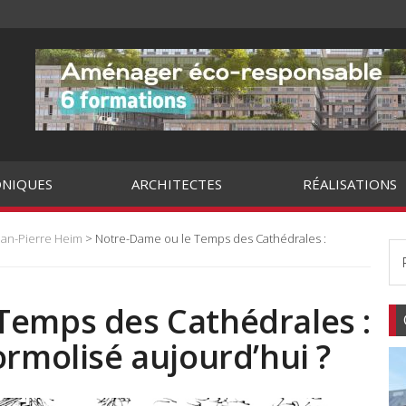
NIQUES
ARCHITECTES
RÉALISATIONS
ean-Pierre Heim
> Notre-Dame ou le Temps des Cathédrales :
Temps des Cathédrales :
ormolisé aujourd’hui ?