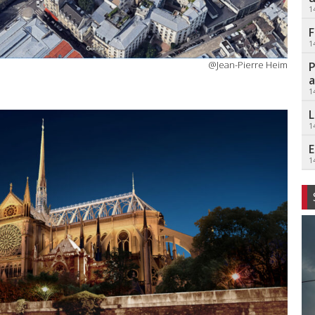
1
F
1
@Jean-Pierre Heim
P
a
1
L
1
E
1