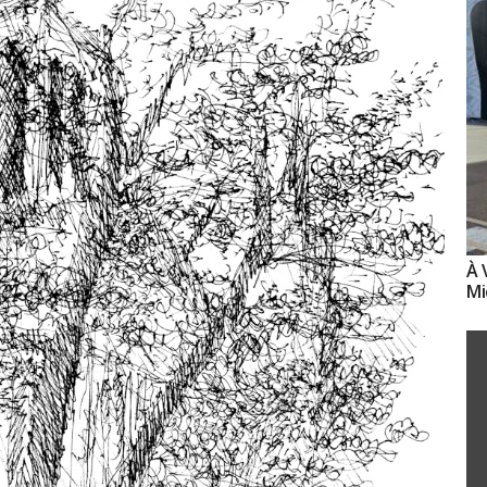
À 
Mi