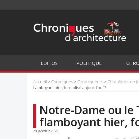
EDITOS
POLITIQUE
CHRO
Accueil
>
Chroniques
>
Chroniqueurs
>
Chroniques de J
flamboyant hier, formolisé aujourd’hui ?
Notre-Dame ou le 
flamboyant hier, f
28 JANVIER 2025