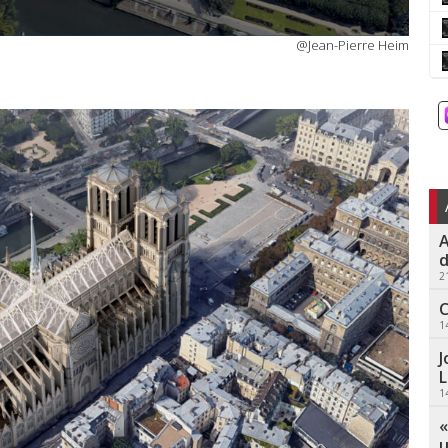
@Jean-Pierre Heim
A
d
2
C
1
J
L
1
«
u