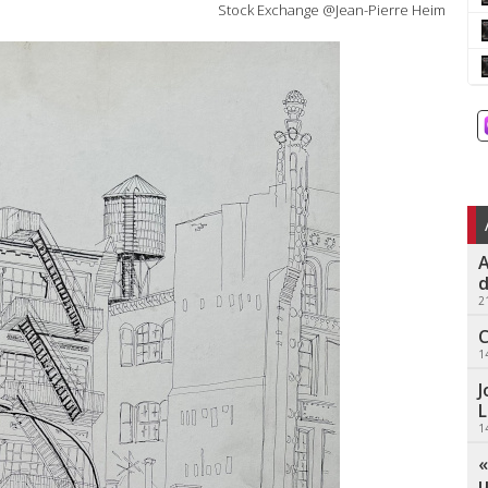
Stock Exchange @Jean-Pierre Heim
A
d
2
C
1
J
L
1
«
u