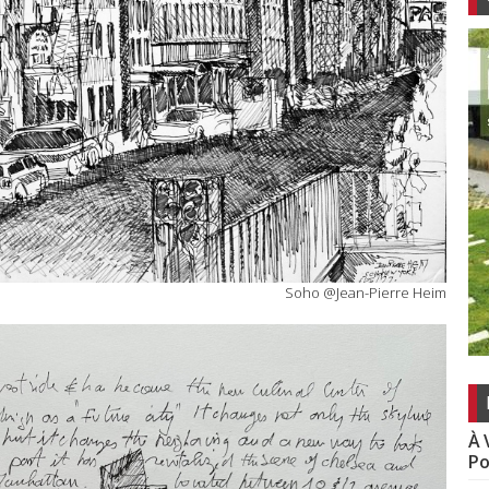
Soho @Jean-Pierre Heim
À 
Po