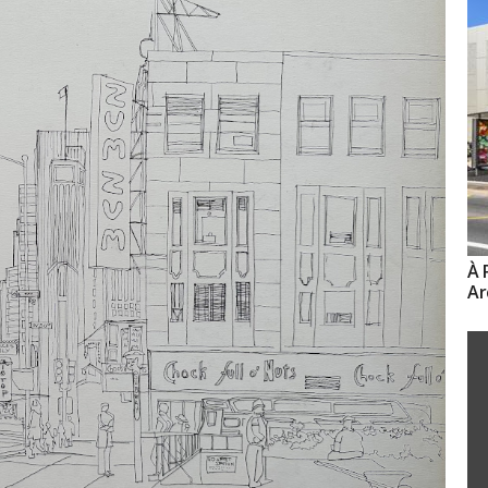
À 
Ar