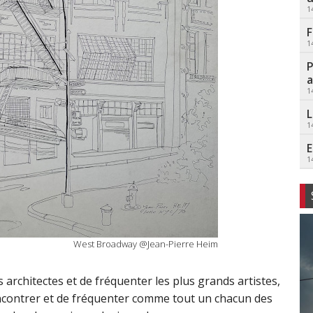
1
F
1
P
a
1
L
1
E
1
West Broadway @Jean-Pierre Heim
ds architectes et de fréquenter les plus grands artistes,
rencontrer et de fréquenter comme tout un chacun des