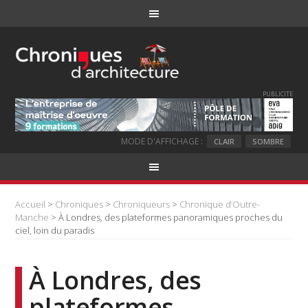
PUBLICITE
MODE D'AFFICHAGE :
CLAIR
SOMBRE
Accueil
>
Chroniques
>
Chroniqueurs
>
Chronique d’Outre-
Manche
> À Londres, des plateformes panoramiques proches du
ciel, loin du paradis
À Londres, des
plateformes