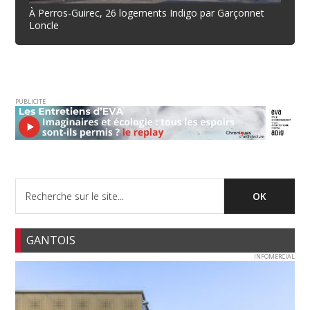
À Perros-Guirec, 26 logements Indigo par Garçonnet
Loncle
PUBLICITE
GANTOIS
INFOMERCIAL