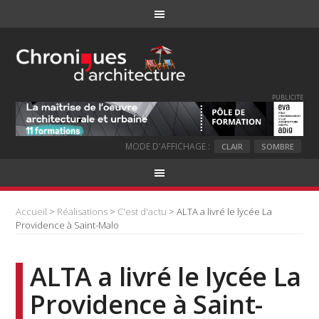
PUBLICITE
MODE D'AFFICHAGE :
CLAIR
SOMBRE
Accueil
>
Réalisations
>
C'est d'actu
> ALTA a livré le lycée La
Providence à Saint-Malo
ALTA a livré le lycée La
Providence à Saint-