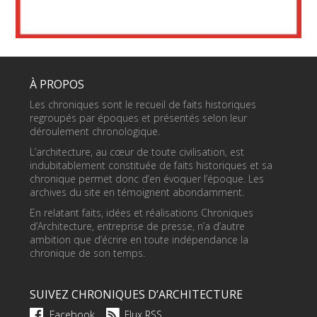
À PROPOS
Les chroniques sont le recueil de faits historiques
regroupés par époques et présentés selon leur
déroulement chronologique.
L’architecture, au cœur de toute civilisation, est
indubitablement constituée de faits historiques et sa
chronique permet donc d’en évoquer l’époque. Les
archives du site en témoignent abondamment.
En relatant faits, idées et réalisations Chroniques
d’Architecture, entreprise de presse, n’a d’autre
ambition que d’écrire en toute indépendance la
chronique de son temps.
SUIVEZ CHRONIQUES D’ARCHITECTURE
Facebook
Flux RSS