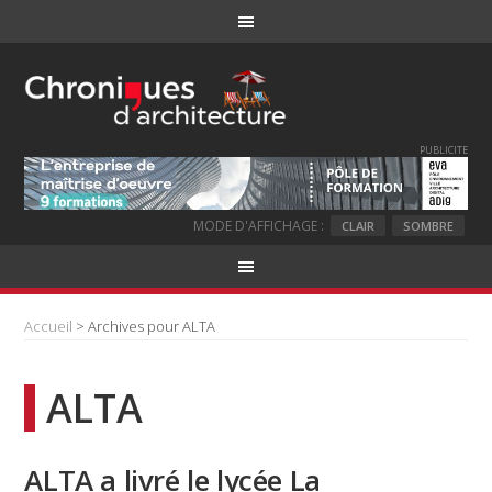
PUBLICITE
MODE D'AFFICHAGE :
CLAIR
SOMBRE
Accueil
> Archives pour ALTA
ALTA
ALTA a livré le lycée La