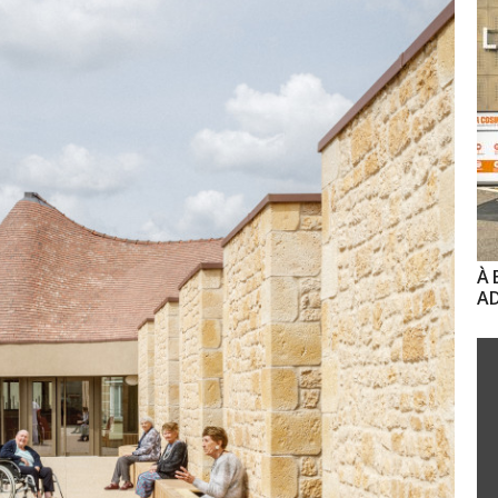
À 
AD