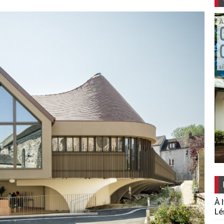
À 
Lé