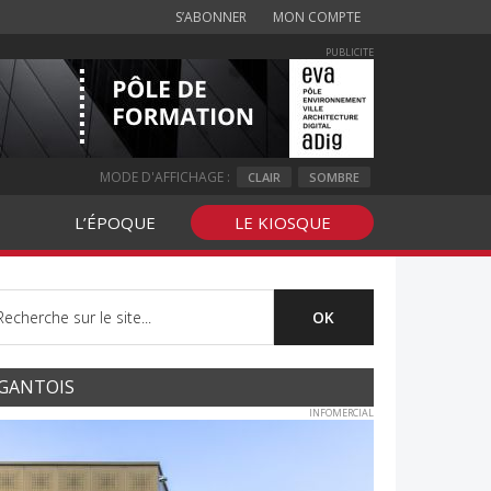
S’ABONNER
MON COMPTE
PUBLICITE
MODE D'AFFICHAGE :
CLAIR
SOMBRE
L’ÉPOQUE
LE KIOSQUE
GANTOIS
INFOMERCIAL