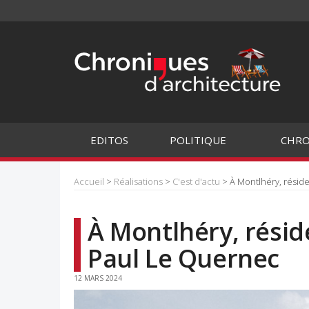
EDITOS
POLITIQUE
CHRO
Accueil
>
Réalisations
>
C'est d'actu
> À Montlhéry, résid
À Montlhéry, résid
Paul Le Quernec
12 MARS 2024