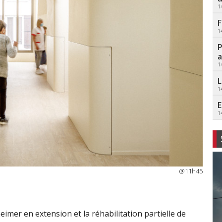
1
F
1
P
a
1
L
1
E
1
@11h45
heimer en extension et la réhabilitation partielle de