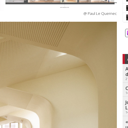
@ Paul Le Quernec
A
d
2
C
1
J
L
1
«
u