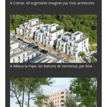
À Colmar, 60 logements imaginés par Oslo architectes
À Rillieux-la-Pape, les Balcons de Sermenaz, par BGA