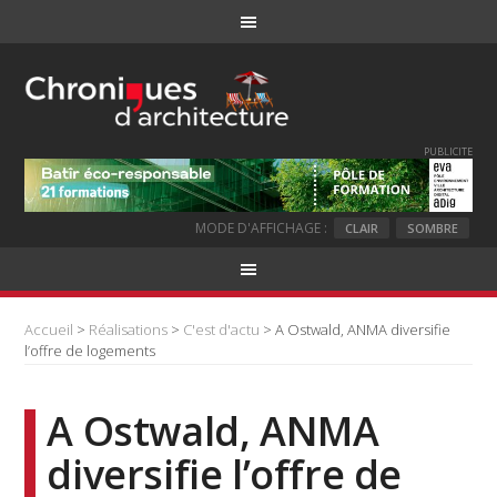
PUBLICITE
MODE D'AFFICHAGE :
CLAIR
SOMBRE
Accueil
>
Réalisations
>
C'est d'actu
> A Ostwald, ANMA diversifie
l’offre de logements
A Ostwald, ANMA
diversifie l’offre de