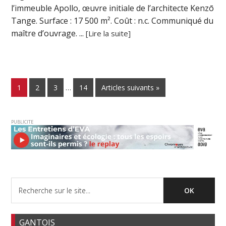
l’immeuble Apollo, œuvre initiale de l’architecte Kenzō
Tange. Surface : 17 500 m². Coût : n.c. Communiqué du
maître d’ouvrage. ...
[Lire la suite]
1
2
3
…
14
Articles suivants »
PUBLICITE
GANTOIS