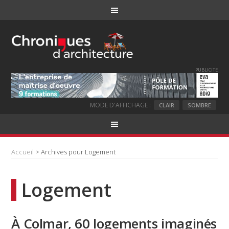
PUBLICITE
MODE D'AFFICHAGE :
CLAIR
SOMBRE
Accueil
> Archives pour Logement
Logement
À Colmar, 60 logements imaginés