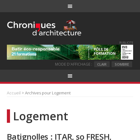
PUBLICITE
MODE D'AFFICHAGE :
CLAIR
SOMBRE
Accueil
> Archives pour Logement
Logement
Batignolles : ITAR, so FRESH,