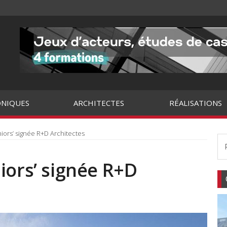
NIQUES
ARCHITECTES
RÉALISATIONS
iors’ signée R+D Architectes
iors’ signée R+D