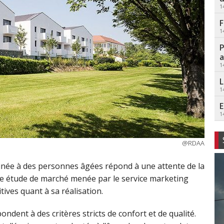
1
F
1
P
a
1
L
1
E
1
@RDAA
tinée à des personnes âgées répond à une attente de la
d’une étude de marché menée par le service marketing
ives quant à sa réalisation.
dent à des critères stricts de confort et de qualité.