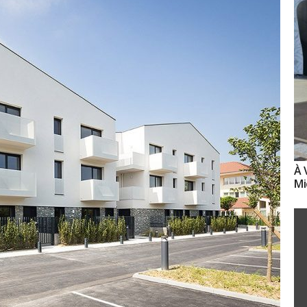
À 
Mi