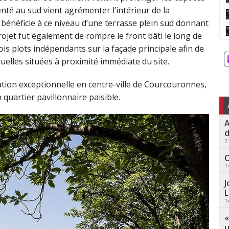
enté au sud vient agrémenter l’intérieur de la
bénéficie à ce niveau d’une terrasse plein sud donnant
rojet fut également de rompre le front bâti le long de
ois plots indépendants sur la façade principale afin de
uelles situées à proximité immédiate du site.
ation exceptionnelle en centre-ville de Courcouronnes,
quartier pavillonnaire paisible.
A
d
2
C
1
J
L
1
«
u