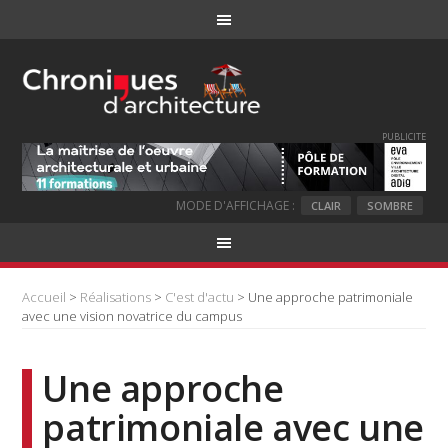
PUBLICITE
MODE D'AFFICHAGE :
CLAIR
SOMBRE
Accueil
>
Réalisations
>
C'est d'actu
> Une approche patrimoniale
avec une vision novatrice du campus
Une approche
patrimoniale avec une