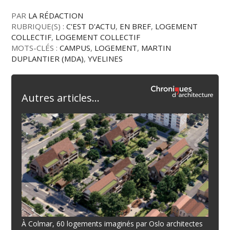
PAR
LA RÉDACTION
RUBRIQUE(S) :
C'EST D'ACTU
,
EN BREF
,
LOGEMENT
COLLECTIF
,
LOGEMENT COLLECTIF
MOTS-CLÉS :
CAMPUS
,
LOGEMENT
,
MARTIN
DUPLANTIER (MDA)
,
YVELINES
Autres articles...
À Colmar, 60 logements imaginés par Oslo architectes