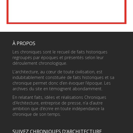
À PROPOS
Les chroniques sont le recueil de faits historiques
regroupés par époques et présentés selon leur
déroulement chronologique.
L’architecture, au cœur de toute civilisation, est
indubitablement constituée de faits historiques et sa
chronique permet donc d’en évoquer l’époque. Les
archives du site en témoignent abondamment.
En relatant faits, idées et réalisations Chroniques
d’Architecture, entreprise de presse, n’a d’autre
ambition que d’écrire en toute indépendance la
chronique de son temps.
SUIVEZ CHRONIQUES D’ARCHITECTURE