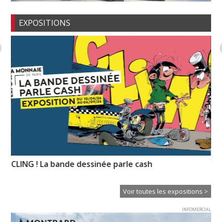
EXPOSITIONS
XT
n-
CLING ! La bande dessinée parle cash
Ce
Voir toutes les expositions >
INFOMERCIAL