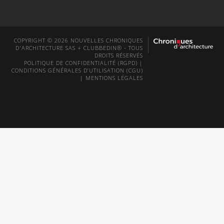
COPYRIGHT © 2026 NOUVELLES CHRONIQUES
D'ARCHITECTURE SAS + CLUBBEDIN® - TOUS
DROITS RÉSERVÉS
POLITIQUE DE CONFIDENTIALITÉ (RGPD)
|
CONDITIONS GÉNÉRALES D’UTILISATION (CGU)
|
MENTIONS LÉGALES