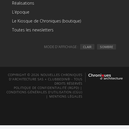
Réalisations
L’époque
Le Kiosque de Chroniques (boutique)
Toutes les newsletters
MODE D'AFFICHAGE :
CLAIR
SOMBRE
COPYRIGHT © 2026 NOUVELLES CHRONIQUES
D'ARCHITECTURE SAS + CLUBBEDIN® - TOUS
DROITS RÉSERVÉS
POLITIQUE DE CONFIDENTIALITÉ (RGPD)
|
CONDITIONS GÉNÉRALES D’UTILISATION (CGU)
|
MENTIONS LÉGALES