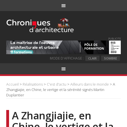
PUBLICITE
MODE D'AFFICHAGE :
CLAIR
SOMBRE
Accueil
>
Réalisations
>
C'est d'actu
>
Ailleurs dans le monde
> A
Zhangjiajie, en Chine, le vertige et la sérénité signés Martin
Duplantier
A Zhangjiajie, en
Chine, le vertige et la