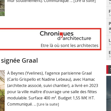
mur soutènement). Communiqué. ...
[Lire la suite]
1
F
1
P
a
1
L
1
E
1
 signée Graal
À Beynes (Yvelines), l’agence parisienne Graal
(Carlo Grispello et Nadine Lebeau), avec Hamac
(architecte associé, suivi chantier), a livré en 2023
pour la ville maître d’ouvrage une salle des fêtes
modulable. Surface 400 m². Budget 1,55 M€ HT.
Communiqué. ...
[Lire la suite]