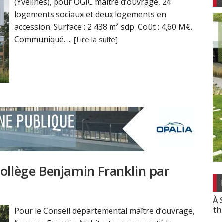
(Yvelines), pour OGIC maître d’ouvrage, 24
logements sociaux et deux logements en
accession. Surface : 2 438 m² sdp. Coût : 4,60 M€.
Communiqué. ...
[Lire la suite]
collège Benjamin Franklin par
À 
th
Pour le Conseil départemental maître d’ouvrage,