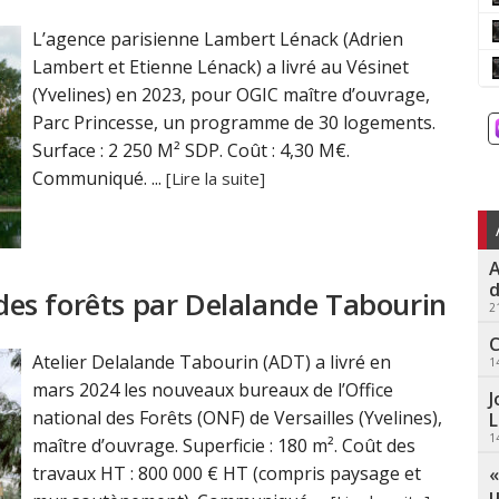
L’agence parisienne Lambert Lénack (Adrien
Lambert et Etienne Lénack) a livré au Vésinet
(Yvelines) en 2023, pour OGIC maître d’ouvrage,
Parc Princesse, un programme de 30 logements.
Surface : 2 250 M² SDP. Coût : 4,30 M€.
Communiqué. ...
[Lire la suite]
A
d
l des forêts par Delalande Tabourin
2
C
Atelier Delalande Tabourin (ADT) a livré en
1
mars 2024 les nouveaux bureaux de l’Office
J
national des Forêts (ONF) de Versailles (Yvelines),
L
1
maître d’ouvrage. Superficie : 180 m². Coût des
travaux HT : 800 000 € HT (compris paysage et
«
u