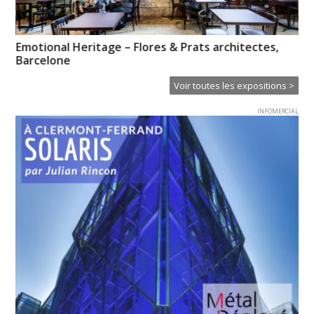
Emotional Heritage – Flores & Prats architectes,
No
Barcelone
re
Voir toutes les expositions >
INFOMERCIAL