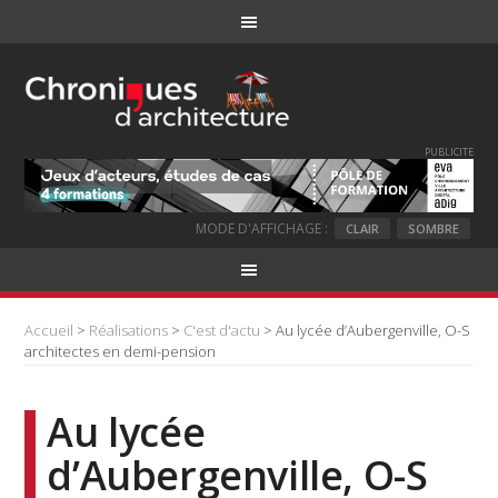
PUBLICITE
MODE D'AFFICHAGE :
CLAIR
SOMBRE
Accueil
>
Réalisations
>
C'est d'actu
> Au lycée d’Aubergenville, O-S
architectes en demi-pension
Au lycée
d’Aubergenville, O-S