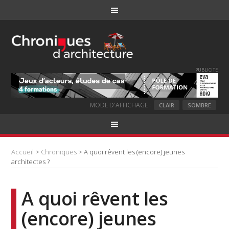
PUBLICITE
MODE D'AFFICHAGE :
CLAIR
SOMBRE
Accueil
>
Chroniques
> A quoi rêvent les (encore) jeunes
architectes ?
A quoi rêvent les
(encore) jeunes