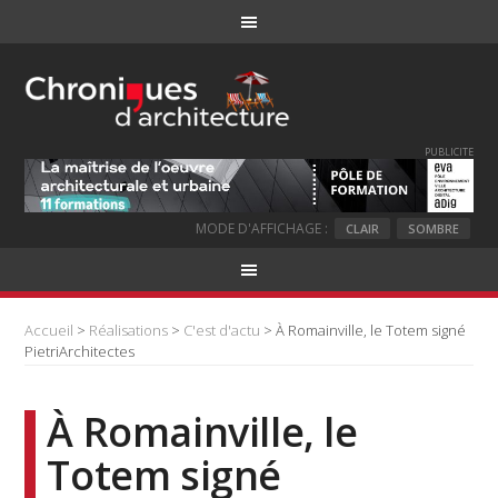
PUBLICITE
MODE D'AFFICHAGE :
CLAIR
SOMBRE
Accueil
>
Réalisations
>
C'est d'actu
> À Romainville, le Totem signé
PietriArchitectes
À Romainville, le
Totem signé