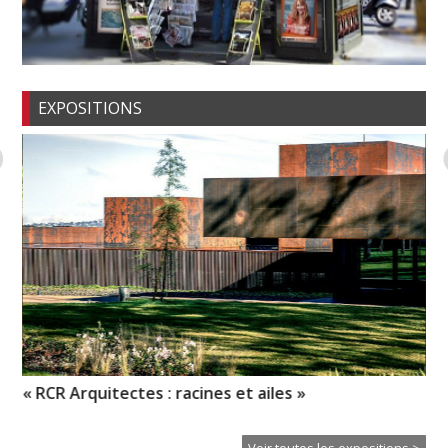
EXPOSITIONS
« RCR Arquitectes : racines et ailes »
En