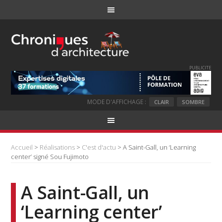
PUBLICITE
MODE D'AFFICHAGE :
CLAIR
SOMBRE
Accueil
>
Réalisations
>
C'est d'actu
> A Saint-Gall, un ‘Learning
center’ signé Sou Fujimoto
A Saint-Gall, un
‘Learning center’