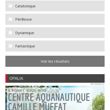
Catatonique
Périlleuse
Dynamique
Fantastique
Voir les résultats
OPALIA
INFOMERCIAL