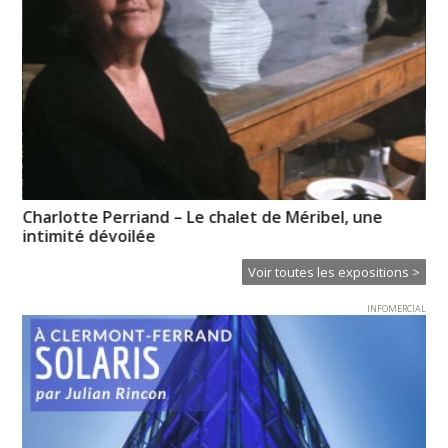
Charlotte Perriand – Le chalet de Méribel, une
Pa
intimité dévoilée
Od
Voir toutes les expositions >
INFOMERCIAL