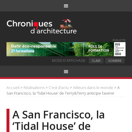
PUBLICITE
MODE D'AFFICHAGE :
CLAIR
SOMBRE
Accueil
>
Réalisations
>
C'est d'actu
>
Ailleurs dans le monde
> A
San Francisco, la ‘Tidal House’ de Terry&Terry anticipe l’avenir
A San Francisco, la
‘Tidal House’ de