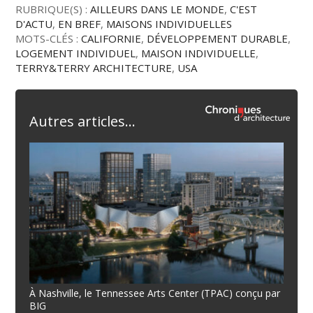
RUBRIQUE(S) :
AILLEURS DANS LE MONDE
,
C'EST
D'ACTU
,
EN BREF
,
MAISONS INDIVIDUELLES
MOTS-CLÉS :
CALIFORNIE
,
DÉVELOPPEMENT DURABLE
,
LOGEMENT INDIVIDUEL
,
MAISON INDIVIDUELLE
,
TERRY&TERRY ARCHITECTURE
,
USA
Autres articles...
À Nashville, le Tennessee Arts Center (TPAC) conçu par
BIG