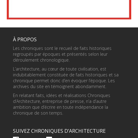
À PROPOS
Les chroniques sont le recueil de faits historiques
regroupés par époques et présentés selon leur
déroulement chronologique.
L’architecture, au cœur de toute civilisation, est
indubitablement constituée de faits historiques et sa
chronique permet donc d’en évoquer l’époque. Les
archives du site en témoignent abondamment.
En relatant faits, idées et réalisations Chroniques
d’Architecture, entreprise de presse, n’a d’autre
ambition que d’écrire en toute indépendance la
chronique de son temps.
SUIVEZ CHRONIQUES D’ARCHITECTURE