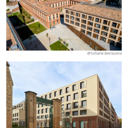
@Sofiane Bensizera