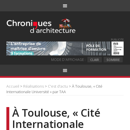
PUBLICITE
MODE D'AFFICHAGE :
CLAIR
SOMBRE
Accueil
>
Réalisations
>
C'est d'actu
> À Toulouse, « Cité
Internationale Université » par TAA
À Toulouse, « Cité
Internationale