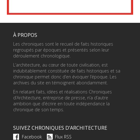
À PROPOS
Les chroniques sont le recueil de faits historiques
regroupés par époques et présentés selon leur
déroulement chronologique.
L’architecture, au cœur de toute civilisation, est
indubitablement constituée de faits historiques et sa
chronique permet donc d’en évoquer l’époque. Les
archives du site en témoignent abondamment.
En relatant faits, idées et réalisations Chroniques
d’Architecture, entreprise de presse, n’a d’autre
ambition que d’écrire en toute indépendance la
chronique de son temps.
SUIVEZ CHRONIQUES D’ARCHITECTURE
Facebook
Flux RSS