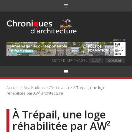
PUBLICITE
MODE D'AFFICHAGE :
CLAIR
SOMBRE
Accueil
>
Réalisations
>
C'est d'actu
> À Trépail, une loge
réhabilitée par AW² architecture
À Trépail, une loge
réhabilitée par AW²