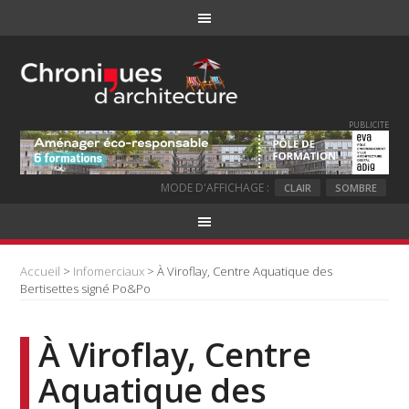
PUBLICITE
MODE D'AFFICHAGE :
CLAIR
SOMBRE
Accueil
>
Infomerciaux
> À Viroflay, Centre Aquatique des
Bertisettes signé Po&Po
À Viroflay, Centre
Aquatique des