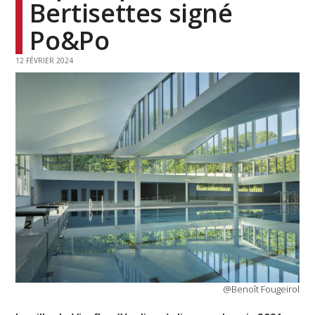
Bertisettes signé
Po&Po
12 FÉVRIER 2024
@Benoît Fougeirol