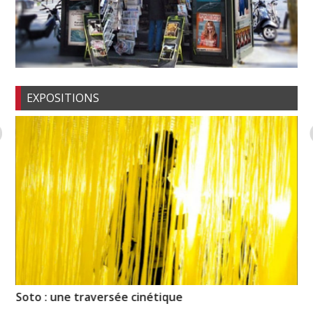
EXPOSITIONS
Soto : une traversée cinétique
Il
Ei