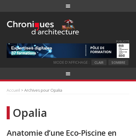
PUBLICITE
MODE D'AFFICHAGE :
CLAIR
SOMBRE
Accueil
> Archives pour Opalia
Opalia
Anatomie d’une Eco-Piscine en