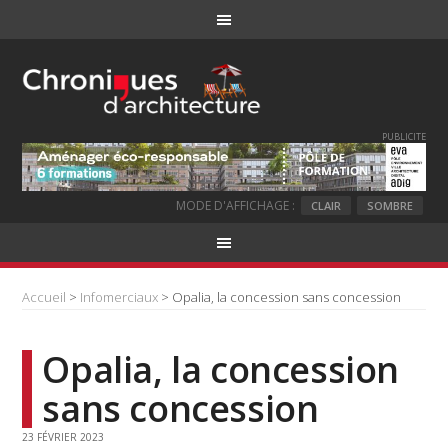
PUBLICITE
MODE D'AFFICHAGE :
CLAIR
SOMBRE
Accueil
>
Infomerciaux
> Opalia, la concession sans concession
Opalia, la concession
sans concession
23 FÉVRIER 2023