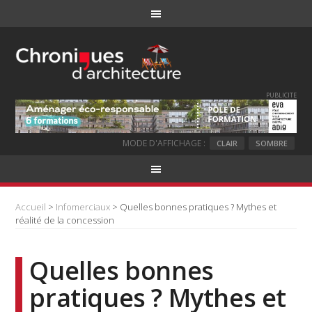
PUBLICITE
MODE D'AFFICHAGE :
CLAIR
SOMBRE
Accueil
>
Infomerciaux
> Quelles bonnes pratiques ? Mythes et
réalité de la concession
Quelles bonnes
pratiques ? Mythes et