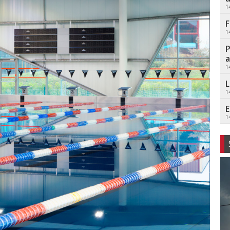
1
F
1
P
a
1
L
1
E
1