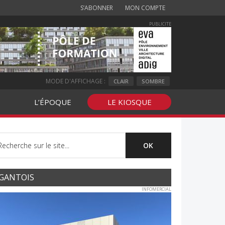
S’ABONNER
MON COMPTE
PUBLICITE
MODE D'AFFICHAGE :
CLAIR
SOMBRE
L’ÉPOQUE
LE KIOSQUE
GANTOIS
INFOMERCIAL