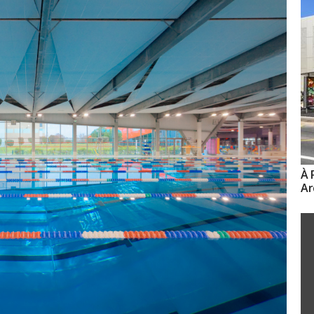
À 
Ar