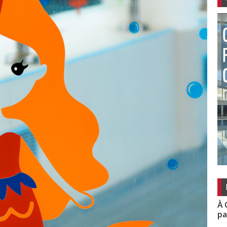
À 
pa