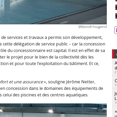
@Benoît Fougeirol
n de services et travaux a permis son développement,
 cette délégation de service public – car la concession
le du concessionnaire est capital. Il est en effet de sa
r le projet pour le bien de la collectivité dès les
A
ion et pour toute l’exploitation du bâtiment. Et ce,
d
2
C
onfort et une assurance
», souligne Jérôme Netter,
1
ts en concession dans le domaines des équipements de
J
s celui des piscines et des centres aquatiques.
L
1
«
u