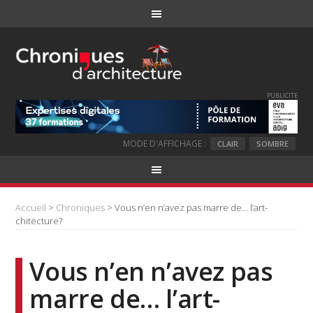
PUBLICITE
MODE D'AFFICHAGE :
CLAIR
SOMBRE
Accueil
>
Chroniques
> Vous n’en n’avez pas marre de… l’art-
chitecture?
Vous n’en n’avez pas
marre de… l’art-