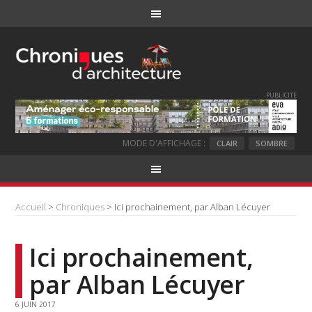
PUBLICITE
MODE D'AFFICHAGE :
CLAIR
SOMBRE
Accueil
>
Chroniques
> Ici prochainement, par Alban Lécuyer
Ici prochainement,
par Alban Lécuyer
6 JUIN 2017