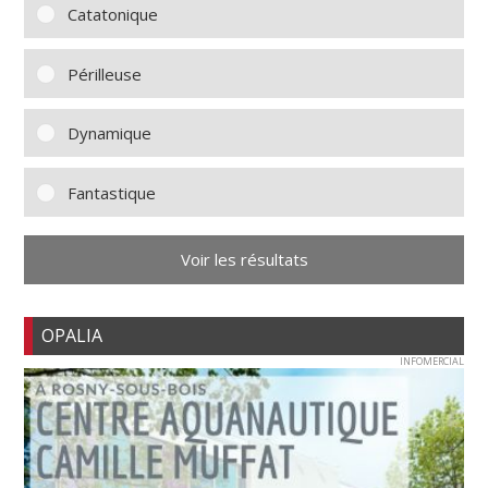
Catatonique
Périlleuse
Dynamique
Fantastique
Voir les résultats
OPALIA
INFOMERCIAL