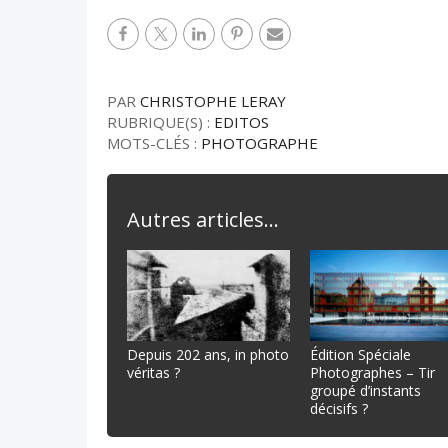
PAR
CHRISTOPHE LERAY
RUBRIQUE(S) :
EDITOS
MOTS-CLÉS :
PHOTOGRAPHE
Autres articles...
Depuis 202 ans, in photo
Édition Spéciale
véritas ?
Photographes – Tir
groupé d’instants
décisifs ?