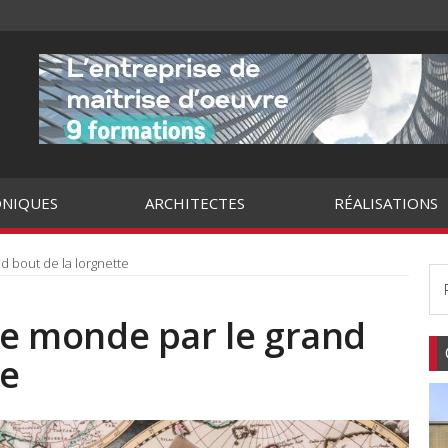
NIQUES
ARCHITECTES
RÉALISATIONS
d bout de la lorgnette
 Le monde par le grand
te