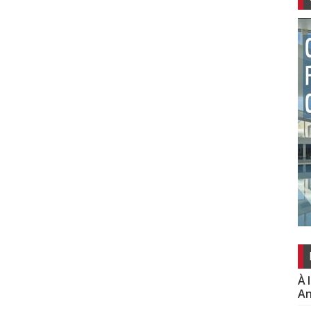
À 
An