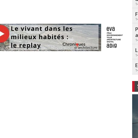
1
F
1
P
a
1
L
1
E
1