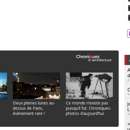
A
d
2
C
1
Deux pleines lunes au-
Ce monde n’existe pas
J
dessus de Paris,
puisqu’il fut. Chroniques-
L
évènement rare !
photos d’aujourd’hui
1
«
u