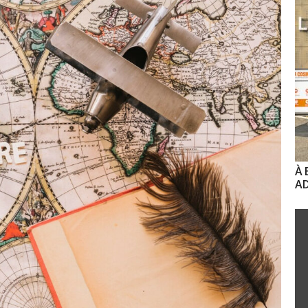
À 
AD