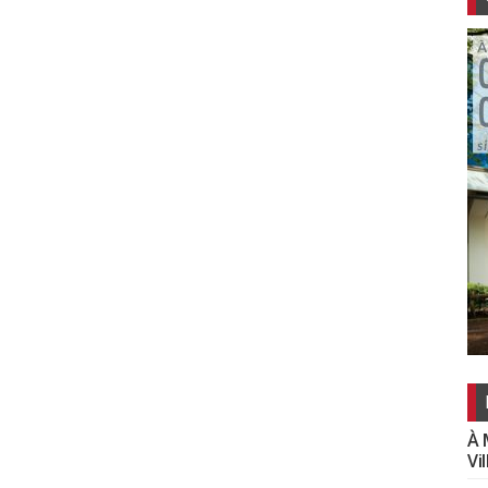
À 
Vi