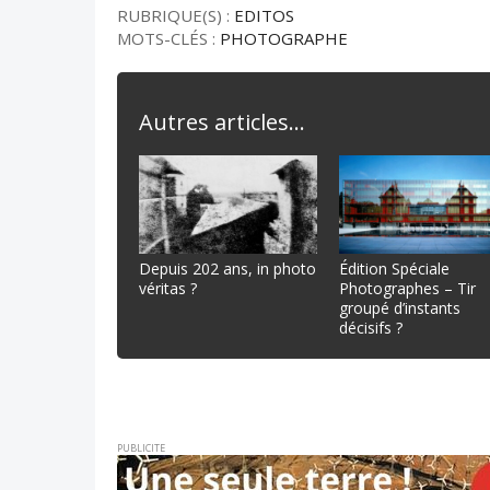
RUBRIQUE(S) :
EDITOS
MOTS-CLÉS :
PHOTOGRAPHE
Autres articles...
Depuis 202 ans, in photo
Édition Spéciale
véritas ?
Photographes – Tir
groupé d’instants
décisifs ?
PUBLICITE