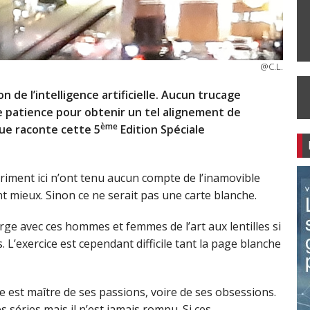
@C.L.
 de l’intelligence artificielle. Aucun trucage
e patience pour obtenir un tel alignement de
ème
ue raconte cette 5
Edition Spéciale
.
iment ici n’ont tenu aucun compte de l’inamovible
nt mieux. Sinon ce ne serait pas une carte blanche.
rge avec ces hommes et femmes de l’art aux lentilles si
s. L’exercice est cependant difficile tant la page blanche
 est maître de ses passions, voire de ses obsessions.
es séries mais il n’est jamais rompu. Si ces