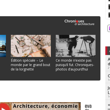
A
Édition spéciale – Le
Ce monde n’existe pas
d
monde par le grand bout
puisqu’il fut. Chroniques-
2
de la lorgnette
photos d’aujourd’hui
C
1
J
L
1
«
u