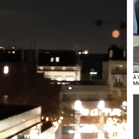
À 
Mi