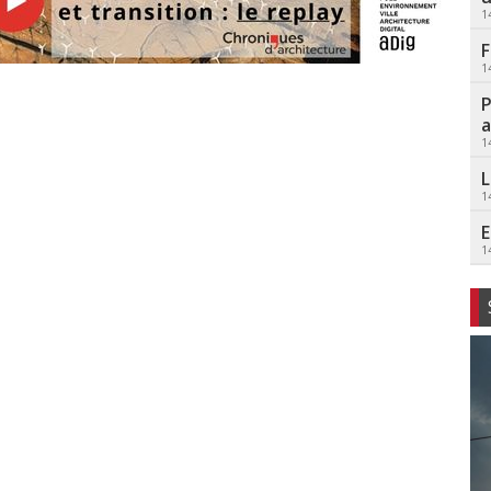
1
F
1
P
a
1
L
1
E
1