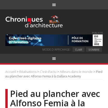
PUBLICITE
MODE D'AFFICHAGE :
CLAIR
SOMBRE
Accueil
>
Réalisations
>
C'est d'actu
>
Ailleurs dans le monde
> Pied
au plancher avec Alfonso Femia à la Dallara Academy
Pied au plancher avec
Alfonso Femia à la