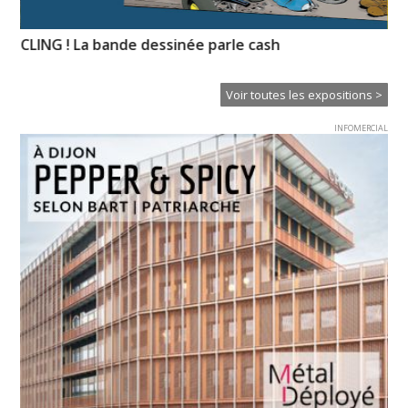
n-
CLING ! La bande dessinée parle cash
So
Voir toutes les expositions >
INFOMERCIAL