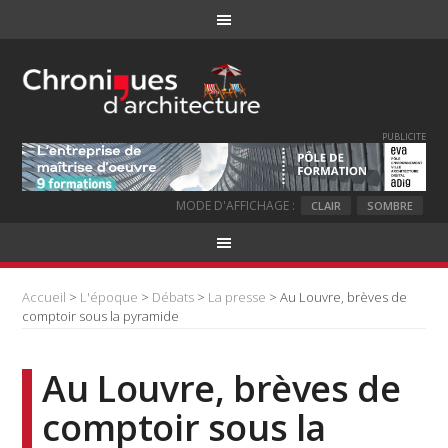
PUBLICITE
MODE D'AFFICHAGE :
CLAIR
SOMBRE
Accueil
>
L'époque
>
Débats
>
La presse
> Au Louvre, brèves de
comptoir sous la pyramide
Au Louvre, brèves de
comptoir sous la