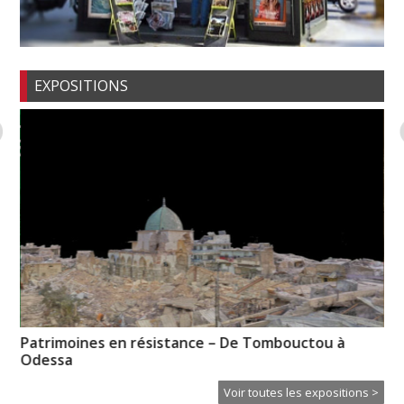
EXPOSITIONS
es
Patrimoines en résistance – De Tombouctou à
Hu
Odessa
Voir toutes les expositions >