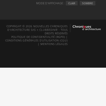
MODE D'AFFICHAGE :
CLAIR
SOMBRE
COPYRIGHT © 2026 NOUVELLES CHRONIQUES
D'ARCHITECTURE SAS + CLUBBEDIN® - TOUS
DROITS RÉSERVÉS
POLITIQUE DE CONFIDENTIALITÉ (RGPD)
|
CONDITIONS GÉNÉRALES D’UTILISATION (CGU)
|
MENTIONS LÉGALES