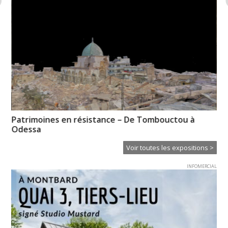
Patrimoines en résistance – De Tombouctou à
Hu
Odessa
Voir toutes les expositions >
INFOMERCIAL