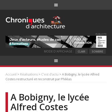
PUBLICITE
MODE D'AFFICHAGE :
CLAIR
SOMBRE
Accueil
>
Réalisations
>
C'est d'actu
> A Bobigny, le lycée Alfred
Costes restructuré et reconstruit par Philéas
A Bobigny, le lycée
Alfred Costes