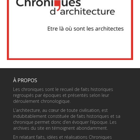
À PROPOS
Les chroniques sont le recueil de faits historiques
regroupés par époques et présentés selon leur
déroulement chronologique.
L’architecture, au cœur de toute civilisation, est
indubitablement constituée de faits historiques et sa
chronique permet donc d’en évoquer l’époque. Les
archives du site en témoignent abondamment.
En relatant faits, idées et réalisations Chroniques