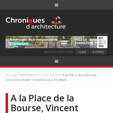
PUBLICITE
MODE D'AFFICHAGE :
CLAIR
SOMBRE
Accueil
>
Réalisations
>
C'est d'actu
> A la Place de la Bourse,
Vincent Eschalier redonne vie à l’existant
A la Place de la
Bourse, Vincent