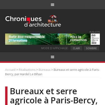
PUBLICITE
MODE D'AFFICHAGE :
CLAIR
SOMBRE
Accueil
>
Réalisations
>
Bureaux
> Bureaux et serre agricole à Paris-
Bercy, par Hardel Le Bihan
Bureaux et serre
agricole à Paris-Bercy,