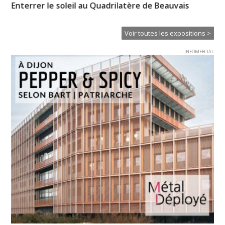
Enterrer le soleil au Quadrilatère de Beauvais
Pa
Od
Voir toutes les expositions >
INFOMERCIAL