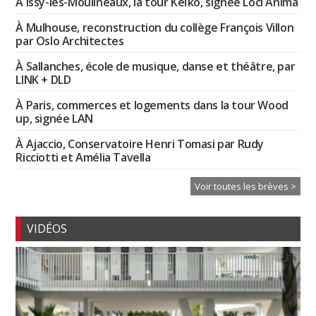
À Issy-les-Moulineaux, la tour Keïko, signée Loci Anima
À Mulhouse, reconstruction du collège François Villon
par Oslo Architectes
À Sallanches, école de musique, danse et théâtre, par
LINK + DLD
À Paris, commerces et logements dans la tour Wood
up, signée LAN
À Ajaccio, Conservatoire Henri Tomasi par Rudy
Ricciotti et Amélia Tavella
Voir toutes les brèves >
VIDÉOS