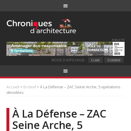
PUBLICITE
MODE D'AFFICHAGE :
CLAIR
SOMBRE
Accueil
>
En bref
> À La Défense – ZAC Seine Arche, 5 opérations
dévoilées
À La Défense – ZAC
Seine Arche, 5