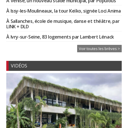
À Venise, un nouveau stade municipal, par Populous
À Issy-les-Moulineaux, la tour Keïko, signée Loci Anima
À Sallanches, école de musique, danse et théâtre, par
LINK + DLD
À Ivry-sur-Seine, 83 logements par Lambert Lénack
Voir toutes les brèves >
VIDÉOS