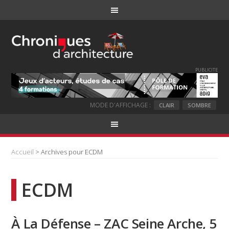
PUBLICITE
MODE D'AFFICHAGE :
CLAIR
SOMBRE
Accueil
> Archives pour ECDM
ECDM
À La Défense – ZAC Seine Arche, 5