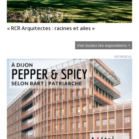
« RCR Arquitectes : racines et ailes »
So
Voir toutes les expositions >
INFOMERCIAL