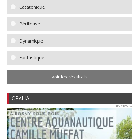
Catatonique
Périlleuse
Dynamique
Fantastique
Voir les résultats
OPALIA
INFOMERCIAL