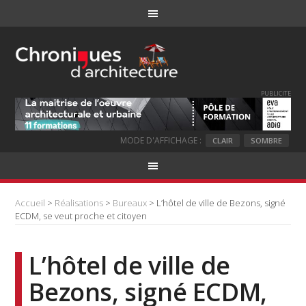
PUBLICITE
MODE D'AFFICHAGE :
CLAIR
SOMBRE
Accueil
>
Réalisations
>
Bureaux
> L’hôtel de ville de Bezons, signé
ECDM, se veut proche et citoyen
L’hôtel de ville de
Bezons, signé ECDM,