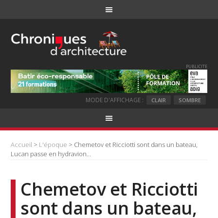
PUBLICITE
MODE D'AFFICHAGE :
CLAIR
SOMBRE
Accueil
>
L'époque
> Chemetov et Ricciotti sont dans un bateau,
Lucan passe en hydravion…
Chemetov et Ricciotti
sont dans un bateau,