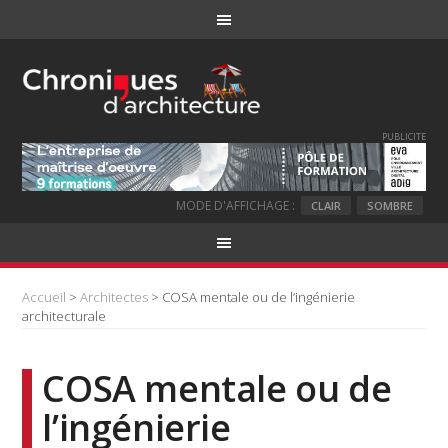
PUBLICITE
MODE D'AFFICHAGE :
CLAIR
SOMBRE
Accueil
>
Architectes
> COSA mentale ou de l’ingénierie
architecturale
COSA mentale ou de
l’ingénierie