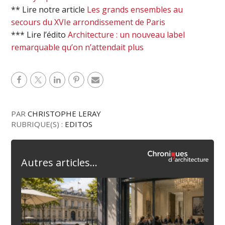
** Lire notre article
Les grands ensembles au
secours du XVIe arrondissement de Paris
*** Lire l’édito
Architecture : un nouveau label
remarquable qu’on n’attendait plus
PAR
CHRISTOPHE LERAY
RUBRIQUE(S) :
EDITOS
Autres articles...