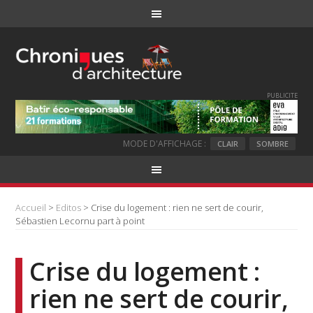
PUBLICITE
MODE D'AFFICHAGE :
CLAIR
SOMBRE
Accueil
>
Editos
> Crise du logement : rien ne sert de courir,
Sébastien Lecornu part à point
Crise du logement :
rien ne sert de courir,