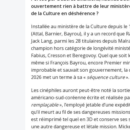
ouvertement rien à battre de leur ministèr
de la Culture en déshérence ?
Installée au ministère de la Culture depuis l
(Attal, Barnier, Bayrou), il y a un record que 
Jack Lang, parmi les 28 titulaires depuis Malra
champion hors catégorie de longévité ministé
Fabius, Cresson et Beregovoy. Quel que soit l
même si François Bayrou, encore Premier minist
improbable et sauvait son gouvernement, la ca
2026 met un terme à sa «
séquence culture
».
Les cinéphiles auront peut-être noté la sortie
américano-sud-coréenne écrite et réalisée p
remplaçable
», l’employé jetable d’une expédi
qu’il meurt au fil de ses dangereuses mission
est réimprimé tel quel en 3D et conserve ses so
une autre dangereuse et létale mission. Micke