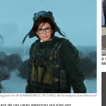
À 
Mi
 Bong Joon-ho @ WARNER BROS. PICTURES @Chroniques d’architecture
est de ces rares ministres qui n’en ont