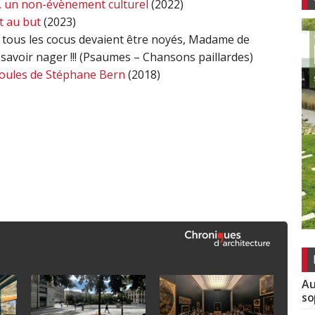
e, un non-évènement culturel
(2022)
t au but
(2023)
 tous les cocus devaient être noyés, Madame de
 savoir nager !!! (Psaumes – Chansons paillardes)
 boules de Stéphane Bern
(2018)
Au
so