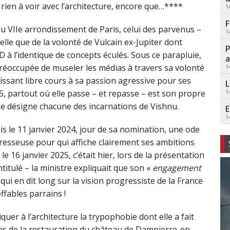
a rien à voir avec l’architecture, encore que…****
1
F
du VIIe arrondissement de Paris, celui des parvenus –
1
elle que de la volonté de Vulcain ex-Jupiter dont
P
 à l’identique de concepts éculés. Sous ce parapluie,
a
réoccupée de museler les médias à travers sa volonté
1
aissant libre cours à sa passion agressive pour ses
L
5, partout où elle passe – et repasse – est son propre
1
ue désigne chacune des incarnations de Vishnu.
E
1
uis le 11 janvier 2024, jour de sa nomination, une ode
esseuse pour qui affiche clairement ses ambitions
 le 16 janvier 2025, c’était hier, lors de la présentation
ntitulé – la ministre expliquait que son «
engagement
qui en dit long sur la vision progressiste de la France
effables parrains !
er à l’architecture la trypophobie dont elle a fait
os de la restauration du château de Dampierre-en-