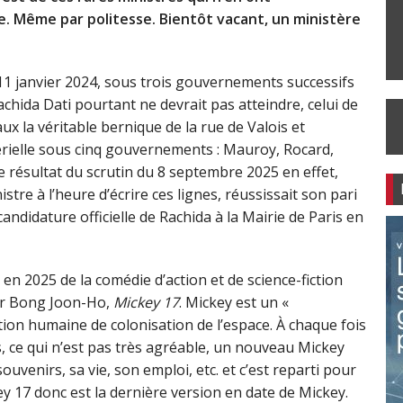
e. Même par politesse. Bientôt vacant, un ministère
e 11 janvier 2024, sous trois gouvernements successifs
Rachida Dati pourtant ne devrait pas atteindre, celui de
ux la véritable bernique de la rue de Valois et
rielle sous cinq gouvernements : Mauroy, Rocard,
e résultat du scrutin du 8 septembre 2025 en effet,
re à l’heure d’écrire ces lignes, réussissait son pari
ndidature officielle de Rachida à la Mairie de Paris en
 en 2025 de la comédie d’action et de science-fiction
ar Bong Joon-Ho,
Mickey 17
. Mickey est un «
tion humaine de colonisation de l’espace. À chaque fois
s, ce qui n’est pas très agréable, un nouveau Mickey
uvenirs, sa vie, son emploi, etc. et c’est reparti pour
y 17 donc est la dernière version en date de Mickey.