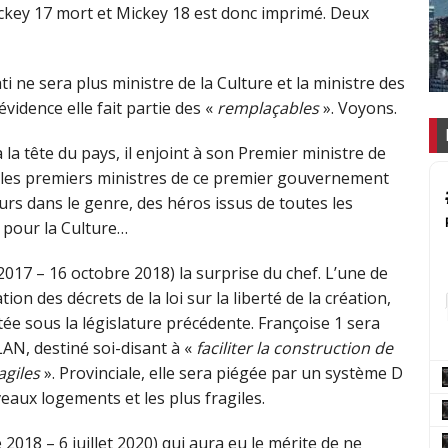
ickey 17 mort et Mickey 18 est donc imprimé. Deux
i ne sera plus ministre de la Culture et la ministre des
vidence elle fait partie des «
remplaçables
». Voyons.
a tête du pays, il enjoint à son Premier ministre de
 les premiers ministres de ce premier gouvernement
eurs dans le genre, des héros issus de toutes les
t pour la Culture…
2017 – 16 octobre 2018) la surprise du chef. L’une de
tion des décrets de la loi sur la liberté de la création,
ptée sous la législature précédente. Françoise 1 sera
ELAN, destiné soi-disant à «
faciliter la construction de
agiles
». Provinciale, elle sera piégée par un système D
eaux logements et les plus fragiles.
2018 – 6 juillet 2020) qui aura eu le mérite de ne