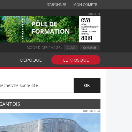
S’ABONNER
MON COMPTE
PUBLICITE
MODE D'AFFICHAGE :
CLAIR
SOMBRE
L’ÉPOQUE
LE KIOSQUE
GANTOIS
INFOMERCIAL