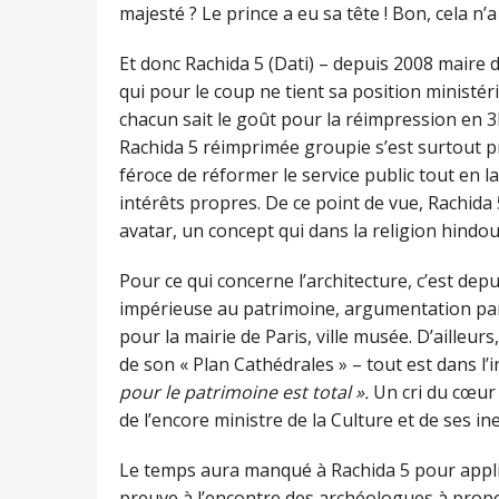
majesté ? Le prince a eu sa tête ! Bon, cela n’
Et donc Rachida 5 (Dati) – depuis 2008 maire 
qui pour le coup ne tient sa position ministéri
chacun sait le goût pour la réimpression en 3D
Rachida 5 réimprimée groupie s’est surtout p
féroce de réformer le service public tout en l
intérêts propres. De ce point de vue, Rachida 
avatar, un concept qui dans la religion hindo
Pour ce qui concerne l’architecture, c’est dep
impérieuse au patrimoine, argumentation par
pour la mairie de Paris, ville musée. D’ailleurs,
de son « Plan Cathédrales » – tout est dans l’i
pour le patrimoine est total ».
Un cri du cœur 
de l’encore ministre de la Culture et de ses in
Le temps aura manqué à Rachida 5 pour appliqu
preuve à l’encontre des archéologues à prop