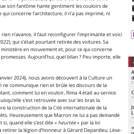
rs que son fantôme hante gentiment les couloirs de
qui concerne l’architecture, il n’a pas imprimé, ni
ien n’avance, il faut reconfigurer l’imprimante et voici
022), qui s’était pourtant retirée des voitures. Sa
’un ministère en mouvement et, pour ce qui concerne
 promesses. Aujourd’hui, quel bilan ? Peu importe, elle
A
d
anvier 2024), nous avons découvert à la Culture un
2
l ne communique rien et brûle les discours de la
C
tant, comment lui en vouloir, Rima 4 était au service
1
isqu’elle s’est retrouvée avec sur les bras la
J
 la construction de la Cité internationale de la
L
terêts. Heureusement que Macron ne lui a pas demandé
1
si, quand elle s’est dite «
heurtée
» par la loi
«
 retirer la légion d’honneur à Gérard Depardieu. Lèse-
u